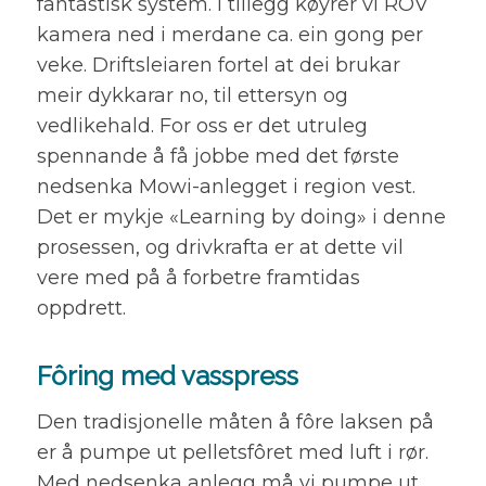
fantastisk system. I tillegg køyrer vi ROV
kamera ned i merdane ca. ein gong per
veke. Driftsleiaren fortel at dei brukar
meir dykkarar no, til ettersyn og
vedlikehald. For oss er det utruleg
spennande å få jobbe med det første
nedsenka Mowi-anlegget i region vest.
Det er mykje «Learning by doing» i denne
prosessen, og drivkrafta er at dette vil
vere med på å forbetre framtidas
oppdrett.
Fôring med vasspress
Den tradisjonelle måten å fôre laksen på
er å pumpe ut pelletsfôret med luft i rør.
Med nedsenka anlegg må vi pumpe ut