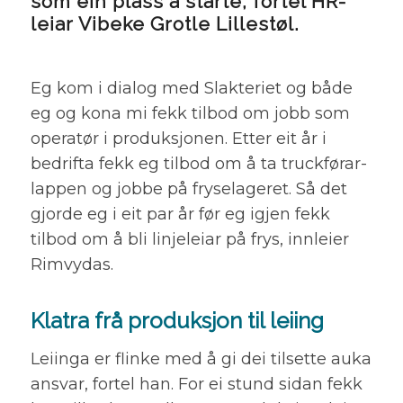
som ein plass å starte, fortel HR-
leiar Vibeke Grotle Lillestøl.
Eg kom i dialog med Slakteriet og både
eg og kona mi fekk tilbod om jobb som
operatør i produksjonen. Etter eit år i
bedrifta fekk eg tilbod om å ta truckførar-
lappen og jobbe på fryselageret. Så det
gjorde eg i eit par år før eg igjen fekk
tilbod om å bli linjeleiar på frys, innleier
Rimvydas.
Klatra frå produksjon til leiing
Leiinga er flinke med å gi dei tilsette auka
ansvar, fortel han. For ei stund sidan fekk