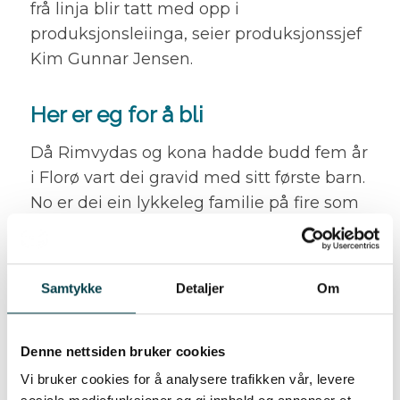
frå linja blir tatt med opp i
produksjonsleiinga, seier produksjonssjef
Kim Gunnar Jensen.
Her er eg for å bli
Då Rimvydas og kona hadde budd fem år
i Florø vart dei gravid med sitt første barn.
No er dei ein lykkeleg familie på fire som
har kjøpt hus og slått seg til ro i byen. Her
er det ein eigen ro samanlikna med det
travle livet i storbyen. Det er flott natur,
Samtykke
Detaljer
Om
kort veg til jobb og lite stress. Nokre av
vennane våre frå Litauen har også flytta
hit og er blitt ein del av nettverket til
Denne nettsiden bruker cookies
familien. Fleire av dei har stifta familie og
Vi bruker cookies for å analysere trafikken vår, levere