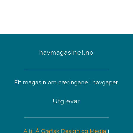
havmagasinet.no
Eit magasin om næringane i havgapet.
Utgjevar
A til Å Grafisk Design og Media
i