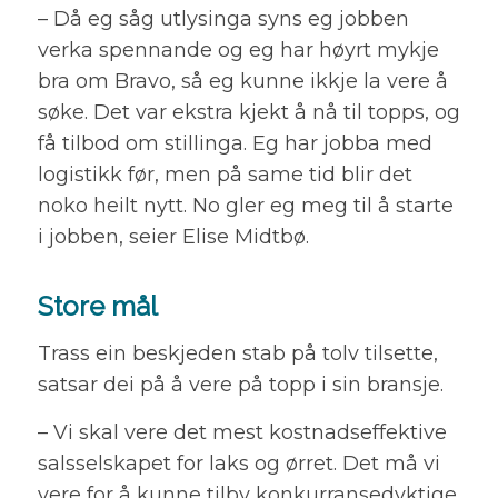
– Då eg såg utlysinga syns eg jobben
verka spennande og eg har høyrt mykje
bra om Bravo, så eg kunne ikkje la vere å
søke. Det var ekstra kjekt å nå til topps, og
få tilbod om stillinga. Eg har jobba med
logistikk før, men på same tid blir det
noko heilt nytt. No gler eg meg til å starte
i jobben, seier Elise Midtbø.
Store mål
Trass ein beskjeden stab på tolv tilsette,
satsar dei på å vere på topp i sin bransje.
– Vi skal vere det mest kostnadseffektive
salsselskapet for laks og ørret. Det må vi
vere for å kunne tilby konkurransedyktige