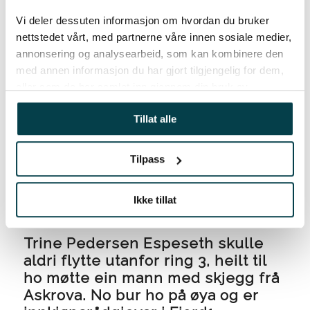
Fjord1. For å lære meir om dette kan
Vi deler dessuten informasjon om hvordan du bruker
du klikke her.
nettstedet vårt, med partnerne våre innen sosiale medier,
annonsering og analysearbeid, som kan kombinere den
med annen informasjon du har gjort tilgjengelig for dem,
eller som de har samlet inn gjennom din bruk av
tjenestene deres.
Tillat alle
Tilpass
Her skal eg jobbe
Ikke tillat
Trine Pedersen Espeseth skulle
aldri flytte utanfor ring 3, heilt til
ho møtte ein mann med skjegg frå
Askrova. No bur ho på øya og er