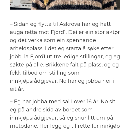
– Sidan eg flytta til Askrova har eg hatt
auga retta mot Fjord1. Dei er ein stor aktør
og det verka som ein spennande
arbeidsplass. I det eg starta å søke etter
jobb, la Fjord1 ut tre ledige stillingar, og eg
søkte på alle. Brikkene falt på plass, og eg
fekk tilbod om stilling som
innkjøpsrådgjevar. No har eg jobba her i
eit år.
– Eg har jobba med sal i over 16 år. No sit
eg på andre sida av bordet som
innkjøpsrådgjevar, så eg snur litt om på
metodane. Her legg eg til rette for innkjøp