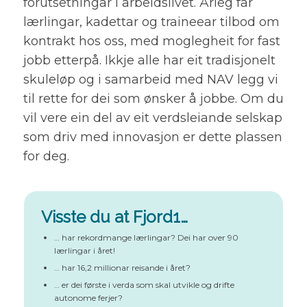
forutsetningar i arbeidslivet. Årleg får
lærlingar, kadettar og traineear tilbod om
kontrakt hos oss, med moglegheit for fast
jobb etterpå. Ikkje alle har eit tradisjonelt
skuleløp og i samarbeid med NAV legg vi
til rette for dei som ønsker å jobbe. Om du
vil vere ein del av eit verdsleiande selskap
som driv med innovasjon er dette plassen
for deg.
Visste du at Fjord1…
… har rekordmange lærlingar? Dei har over 90
lærlingar i året!
… har 16,2 millionar reisande i året?
… er dei første i verda som skal utvikle og drifte
autonome ferjer?