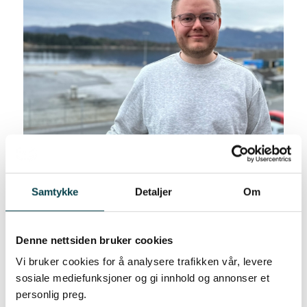
Samtykke
Detaljer
Om
Lærling/kadett i Fjord1
Denne nettsiden bruker cookies
Vi bruker cookies for å analysere trafikken vår, levere
Du kan vere trygg på at du får den
sosiale mediefunksjoner og gi innhold og annonser et
beste kompetansen og
personlig preg.
springbrettet for vidare karriereløp i