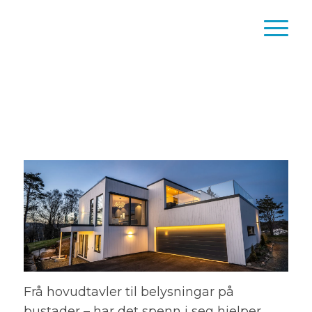
Frå hovudtavler til belysningar på
bustader – har det spenn i seg hjelper