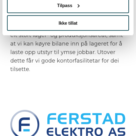
Tilpass
– Med så mykje mannskap har vi for liten
plass samtidig som vi treng fleire
Ikke tillat
montørar. Dei nye lokala i Fjordgata har
eit stort lager- og produksjonsareal, samt
at vi kan køyre bilane inn på lageret for å
laste opp utstyr til ymse jobbar. Utover
dette får vi gode kontorfasilitetar for dei
tilsette.