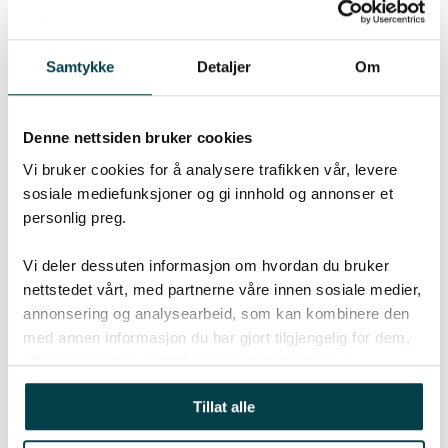
landstraumløysingar der vi forsyner flåter
via sjøkablar som kan vege fleire tonn.
Samtykke
Detaljer
Om
Landstraumanlegga forsyner
oppdrettsanlegga med rein elektrisitet og
fører til store innsparingar i dieselforbruk.
Denne nettsiden bruker cookies
Dette bidreg til reduserte utslepp og gir
Vi bruker cookies for å analysere trafikken vår, levere
betre arbeidsmiljø for dei som er ute på
sosiale mediefunksjoner og gi innhold og annonser et
merdane.
personlig preg.
Vi deler dessuten informasjon om hvordan du bruker
På flyttefot
nettstedet vårt, med partnerne våre innen sosiale medier,
annonsering og analysearbeid, som kan kombinere den
Selskapet har no base i Ytre Bremanger,
med annen informasjon du har gjort tilgjengelig for dem,
Svelgen og Florø. Den store samanslåinga
eller som de har samlet inn gjennom din bruk av
fører til at dei har vekse ut av lokala på
tjenestene deres.
Evja, og skal snart flytte inn i nyoppussa
Tillat alle
lokale i Fjordgata.