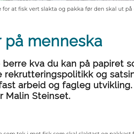
tte for at fisk vert slakta og pakka før den skal ut
ar på menneska
je berre kva du kan på papiret
 rekrutteringspolitikk og sat
l fast arbeid og fagleg utvikling.
r Malin Steinset.
tte som tek i mot fisk som skal slaktast og pakkast f