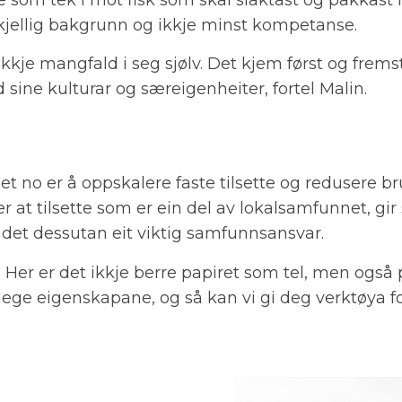
skjellig bakgrunn og ikkje minst kompetanse.
ikkje mangfald i seg sjølv. Det kjem først og fremst
d sine kulturar og særeigenheiter, fortel Malin.
riet no er å oppskalere faste tilsette og redusere 
r at tilsette som er ein del av lokalsamfunnet, gir s
r det dessutan eit viktig samfunnsansvar.
s. Her er det ikkje berre papiret som tel, men også
lege eigenskapane, og så kan vi gi deg verktøya f