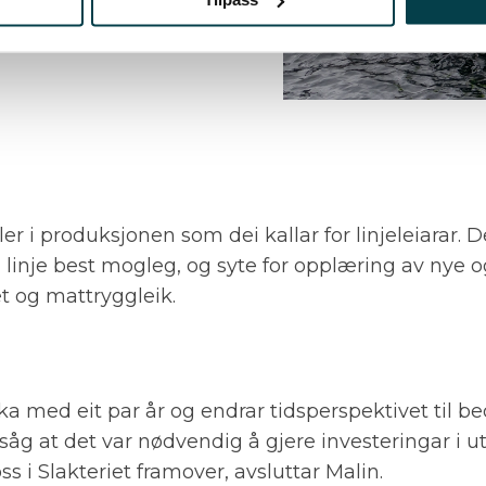
oller i produksjonen som dei kallar for linjeleiarar. D
 linje best mogleg, og syte for opplæring av nye og 
et og mattryggleik.
ka med eit par år og endrar tidsperspektivet til bed
i såg at det var nødvendig å gjere investeringar i u
ss i Slakteriet framover, avsluttar Malin.