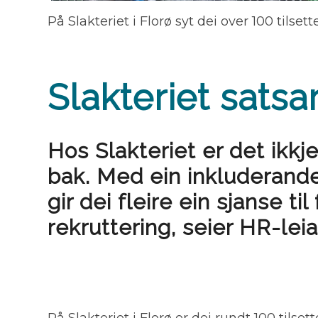
På Slakteriet i Florø syt dei over 100 tilse
Slakteriet sats
Hos Slakteriet er det ikk
bak. Med ein inkluderande
gir dei fleire ein sjanse ti
rekruttering, seier HR-leia
På Slakteriet i Florø er dei rundt 100 tilse