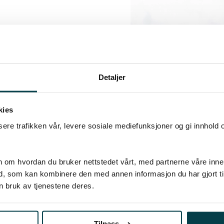
fagbrev i
knikk. Slik skal dei
 vekse og utvikle seg
Detaljer
12 tilsette gått opp
kies
dustrimekanikarfaget
sere trafikken vår, levere sosiale mediefunksjoner og gi innhold 
Samarbeidet mellom
kale bedrifter kan
n om hvordan du bruker nettstedet vårt, med partnerne våre inne
Fokus Elektro har
, som kan kombinere den med annen informasjon du har gjort til
ngane. Til gjengjeld
n bruk av tjenestene deres.
æring og allsidige
Tilpass