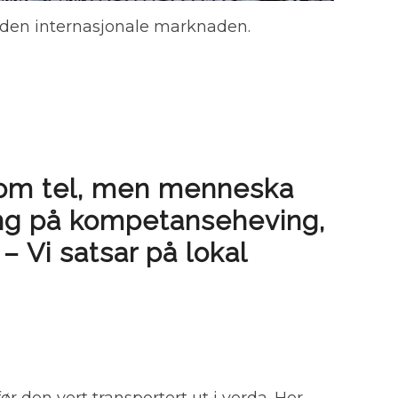
 på den internasjonale marknaden.
 som tel, men menneska
sing på kompetanseheving,
 – Vi satsar på lokal
ør den vert transportert ut i verda. Her