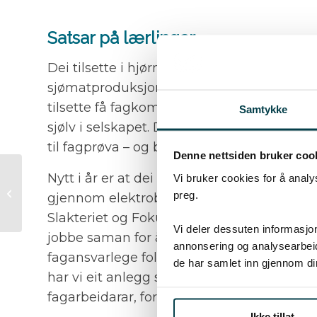
Satsar på lærlingar
Dei tilsette i hjørnesteinsbedrifta har tatt 
sjømatproduksjon, automasjon og prosesste
tilsette få fagkompetanse og sjansen til å
Samtykke
sjølv i selskapet. Dei siste 3 månadane har 
til fagprøva – og bestod med glans.
Denne nettsiden bruker coo
Nytt i år er at dei skal ha ein lærling i in
Vi bruker cookies for å analy
Banebrytande
design frå Multi
preg.
gjennom elektrobedrifta Fokus Elektro. 
Maritime
Slakteriet og Fokus Elektro viser korleis lo
Vi deler dessuten informasjo
jobbe saman for å styrke kompetansen. – 
annonsering og analysearbeid
fagansvarlege folk som kan følge opp lærli
de har samlet inn gjennom di
har vi eit anlegg som gir innblikk i ei ny n
fagarbeidarar, forklarer Malin.
Ikke tillat